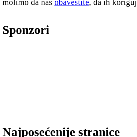
molimo da nas
obavestite
, da ih korigu
Sponzori
Najposećenije stranice