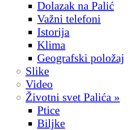
Dolazak na Palić
Važni telefoni
Istorija
Klima
Geografski položaj
Slike
Video
Životni svet Palića »
Ptice
Biljke