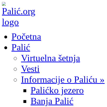
Početna
Palić
Virtuelna šetnja
Vesti
Informacije o Paliću »
Palićko jezero
Banja Palić