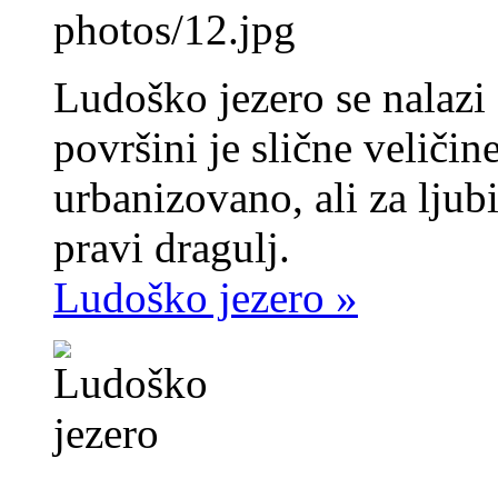
photos/12.jpg
Ludoško jezero se nalazi
površini je slične veličin
urbanizovano, ali za ljub
pravi dragulj.
Ludoško jezero »