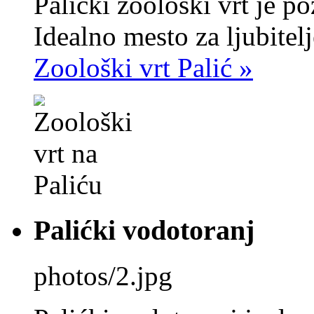
Palićki zoološki vrt je po
Idealno mesto za ljubitelje
Zoološki vrt Palić »
Palićki vodotoranj
photos/2.jpg