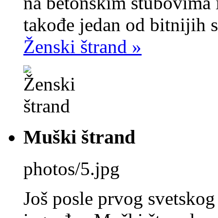
na betonskim stubovima i
takođe jedan od bitnijih 
Ženski štrand »
Muški štrand
photos/5.jpg
Još posle prvog svetskog r