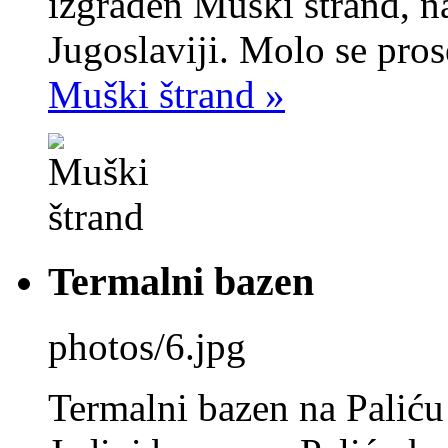
izgrađen Muški štrand, na
Jugoslaviji. Molo se pro
Muški štrand »
Termalni bazen
photos/6.jpg
Termalni bazen na Paliću