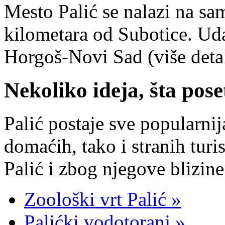
Mesto Palić se nalazi na sa
kilometara od Subotice. Ud
Horgoš-Novi Sad (više detal
Nekoliko ideja, šta pose
Palić postaje sve popularnij
domaćih, tako i stranih turis
Palić i zbog njegove blizine
Zoološki vrt Palić »
Palićki vodotoranj »