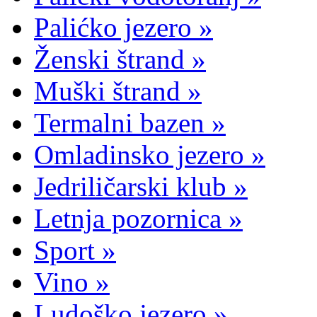
Palićko jezero »
Ženski štrand »
Muški štrand »
Termalni bazen »
Omladinsko jezero »
Jedriličarski klub »
Letnja pozornica »
Sport »
Vino »
Ludoško jezero »