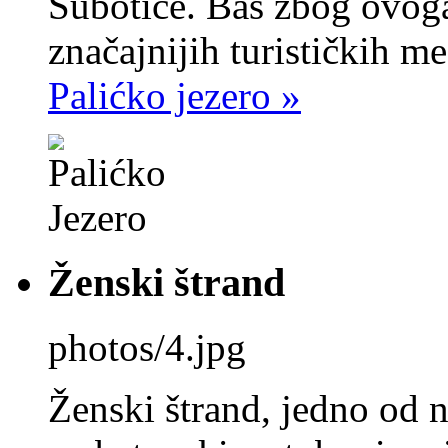
Subotice. Baš zbog ovoga 
značajnijih turističkih m
Palićko jezero »
Ženski štrand
photos/4.jpg
Ženski štrand, jedno od n