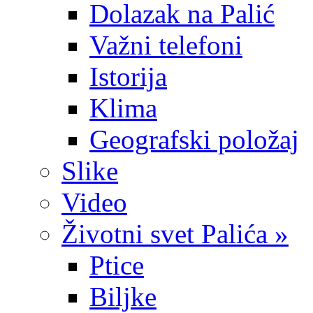
Dolazak na Palić
Važni telefoni
Istorija
Klima
Geografski položaj
Slike
Video
Životni svet Palića »
Ptice
Biljke