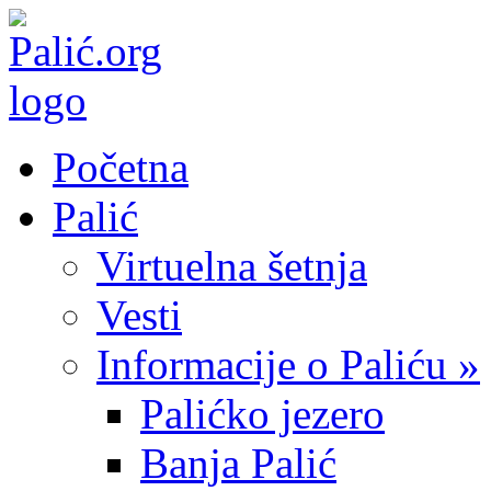
Početna
Palić
Virtuelna šetnja
Vesti
Informacije o Paliću »
Palićko jezero
Banja Palić